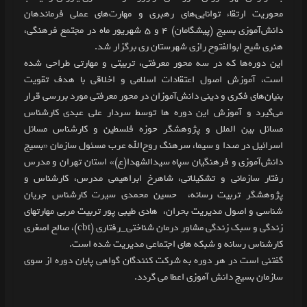
محوریت ارتقاء توانایی‌های رهبری و مهارت‌های عملی فرماندهان
دانش‌آموزی بسیج (
پیشگامان)
۴ و ۵ شهریور ماه
در مجتمع فرهنگی،
هنری شیخ ابوالفتوح رازی شهرستان ری برگزار شد.
این
دوره‌ها که در سه محور معرفتی، تربیتی و مهارتی طراحی شده
است، آموزش اصول اعتقادات اسلامی و اخلاقی با هدف تقویت
بنیان‌های فکری و دینی دانش‌آموزان در محور معرفتی مورد بررسی قرار
می‌گیرد و
آموزش این دوره ها توسط سردار علی عبدی کارشناس
مسائل بین الملل و پژوهشگر حوزه فلسطین و کارشناس مسائل
اسرائیل در صدا و سیما، سرهنگ روح‌الله عرب مسئول سازمان «بسیج
دانش‌آموزی و فرهنگیان سپاه سیدالشهدا(ع)» استان تهران و مدرس
رفتار سازمانی و تشکیلاتی، شاهرخ ابراهیمی مدرس، کارشناس‌ و‌
پژوهشگر تربیت رسانه،
حسین محمدی سیرت کارشناس جریان
شناسی و اصول مدیریت بحران،
هادی طیبی پور تربیت مربی مهارتهای
زندگی و سبک زندگی مشاور درمان شناختی_رفتاری (cbt)،
صالح اصغری
کارشناس رسانه و شبکه های اجتماعی مدیریت شده است.
گفتنی است در هر دوره
به شرکت کنندگان گواهی پایان دوره از سوی
سازمان بسیج دانش آموزی اعطا می گردد.