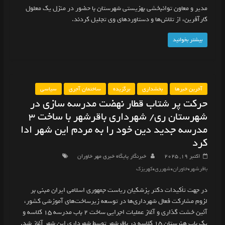
مدیر و معاون توانبخشی بهزیستی شهرستان با حضور در منزل یک معلول
کارآفرین، از تلاش‌ها و دستاوردهای وی تجلیل کردند.
بیشتر بخوانید
آخرین خبرها
بخشداری
برگزیده
ساختمان آجری
سیاسی
حرکت پر شتاب قطار نهضت مدرسه سازی در
شهرستان ری/ شهرداری باقرشهر با ساخت ۳
مدرسه جدید دین خود را به مردم این شهر ادا
کرد
اکتبر 19, 2025
خبرنگار پایگاه خبری مهر خاوران
،
،
،
باقرشهر
خاوران
شهرری
کهریزک
در جهت تأکیدات دکتر پزشکیان ریاست جمهوری اسلامی ایران مبنی بر
لزوم مشارکت فعال شهرداری‌ها در توسعه زیرساخت‌های آموزشی کشور،
آئین خشت گذاری و آغاز عملیات اجرایی ساخت ۲ باب مدرسه ۱۵ کلاسه و
یک باب هنرستان ۱۵ کلاسه در باقرشهر توسط شهرداری این شهر آغاز شد.