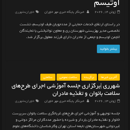
اوتیسم
،
ژوئن 14, 2026
خبرنگار پایگاه خبری مهر خاوران
خاوران
شهرری
در راستای ارتقای خدمات حمایتی از مددجویان طیف اوتیسم، نشست
تخصصی مدیر بهزیستی شهرستان ری و معاون توانبخشی با نمایندگان
انجمن اوتیسم و جمعی از مادران دارای فرزند معلول برگزار شد.
بیشتر بخوانید
آخرین خبرها
برگزیده
سلامت عمومی
سلامتی
شهرری |برگزاری جلسه آموزشی اجرای طرح‌های
سلامت بانوان و تغذیه مادران
،
ژوئن 13, 2026
خبرنگار پایگاه خبری مهر خاوران
خاوران
شهرری
جلسه توجیهی و آموزشی اجرای طرح‌های غربالگری سلامت بانوان سرپرست
خانوار و تغذیه مادران باردار و شیرده با حضور مددکاران مراکز دولتی و
غیردولتی شهرستان‌های تابعه استان تهران وکارشناسان دانشگاه‌های علوم