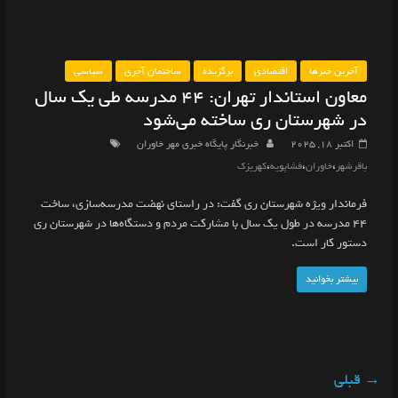
آخرین خبرها
اقتصادی
برگزیده
ساختمان آجری
سیاسی
معاون استاندار تهران: ۴۴ مدرسه طی یک سال
در شهرستان ری ساخته می‌شود
اکتبر 18, 2025
خبرنگار پایگاه خبری مهر خاوران
،
،
،
باقرشهر
خاوران
فشاپویه
کهریزک
فرماندار ویژه شهرستان ری گفت: در راستای نهضت مدرسه‌سازی، ساخت
۴۴ مدرسه در طول یک سال با مشارکت مردم و دستگاه‌ها در شهرستان ری
دستور کار است.
بیشتر بخوانید
→ قبلی